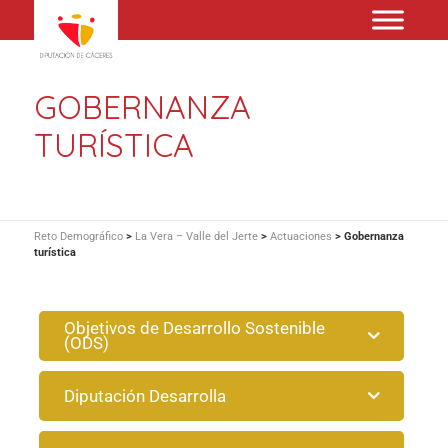
GOBERNANZA
TURÍSTICA
Reto Demográfico
>
La Vera – Valle del Jerte
>
Actuaciones
>
Gobernanza
turística
Objetivos de Desarrollo Sostenible
(ODS)
Diputación Desarrolla