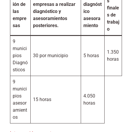
s
ión de
empresas a realizar
diagnóst
finale
las
diagnóstico y
ico
s de
empre
asesoramientos
asesora
trabaj
sas
posteriores.
miento
o
9
munici
1.350
pios
30 por municipio
5 horas
horas
Diagnó
sticos
9
munici
pios
4.050
15 horas
asesor
horas
amient
os