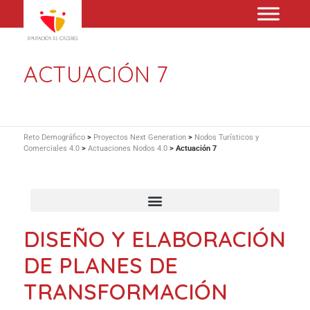
ACTUACIÓN 7
Reto Demográfico
>
Proyectos Next Generation
>
Nodos Turísticos y
Comerciales 4.0
>
Actuaciones Nodos 4.0
>
Actuación 7
DISEÑO Y ELABORACIÓN
DE PLANES DE
TRANSFORMACIÓN