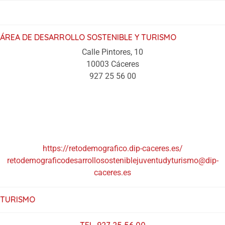
ÁREA DE DESARROLLO SOSTENIBLE Y TURISMO
Calle Pintores, 10
10003 Cáceres
927 25 56 00
https://retodemografico.dip-caceres.es/
retodemograficodesarrollososteniblejuventudyturismo@dip-
caceres.es
TURISMO
TEL. 927 25 56 00