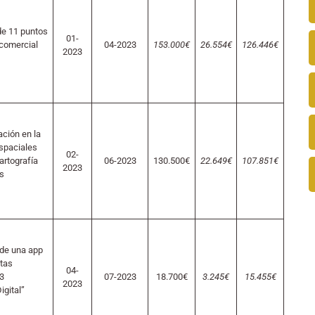
de 11 puntos
01-
 comercial
04-2023
153.000€
26.554€
126.446€
2023
ación en la
spaciales
02-
artografía
06-2023
130.500€
22.649€
107.851€
2023
s
de una app
utas
04-
3
07-2023
18.700€
3.245€
15.455€
2023
gital”