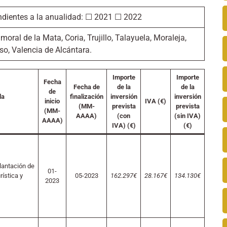
ondientes a la anualidad: ☐ 2021 ☐ 2022
oral de la Mata, Coria, Trujillo, Talayuela, Moraleja,
so, Valencia de Alcántara.
Importe
Importe
Fecha
Fecha de
de la
de la
de
da
finalización
inversión
inversión
inicio
IVA (€)
(MM-
prevista
prevista
(MM-
AAAA)
(con
(sin IVA)
AAAA)
IVA) (€)
(€)
lantación de
01-
ística y
05-2023
162.297€
28.167€
134.130€
2023