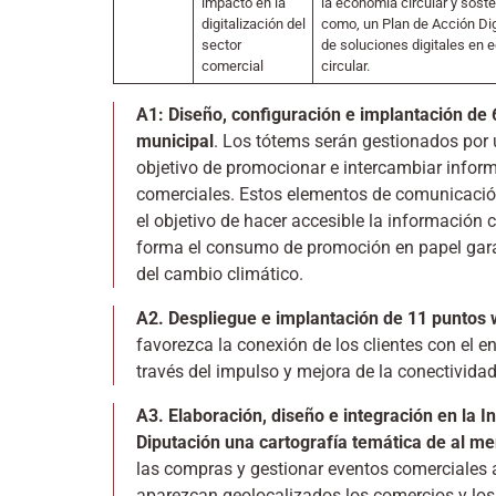
impacto en la
la economía circular y soste
digitalización del
como, un Plan de Acción Digi
sector
de soluciones digitales en
comercial
circular.
A1: Diseño, configuración e implantación de 
municipal
. Los tótems serán gestionados por 
objetivo de promocionar e intercambiar inform
comerciales. Estos elementos de comunicación 
el objetivo de hacer accesible la información co
forma el consumo de promoción en papel gara
del cambio climático.
A2. Despliegue e implantación de 11 puntos wi
favorezca la conexión de los clientes con el e
través del impulso y mejora de la conectividad 
A3. Elaboración, diseño e integración en la I
Diputación una cartografía temática de al me
las compras y gestionar eventos comerciales a 
aparezcan geolocalizados los comercios y los 