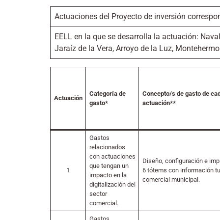
Actuaciones del Proyecto de inversión corresp
EELL en la que se desarrolla la actuación: Navalm
Jaraíz de la Vera, Arroyo de la Luz, Montehermo
Categoría de
Concepto/s de gasto de ca
Actuación
gasto*
actuación**
Gastos
relacionados
con actuaciones
Diseño, configuración e imp
que tengan un
1
6 tótems con información tur
impacto en la
comercial municipal.
digitalización del
sector
comercial.
Gastos