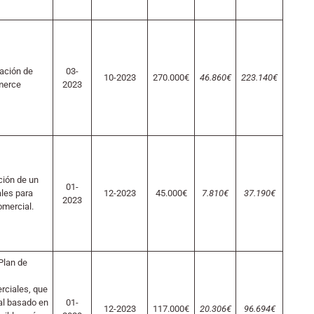
tación de
03-
10-2023
270.000€
46.860€
223.140€
merce
2023
ción de un
01-
les para
12-2023
45.000€
7.810€
37.190€
2023
omercial.
Plan de
rciales, que
tal basado en
01-
12-2023
117.000€
20.306€
96.694€