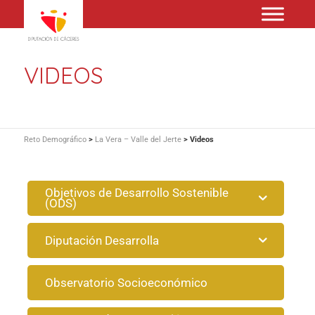
VIDEOS
Reto Demográfico
>
La Vera – Valle del Jerte
>
Videos
Objetivos de Desarrollo Sostenible
(ODS)
Diputación Desarrolla
Observatorio Socioeconómico